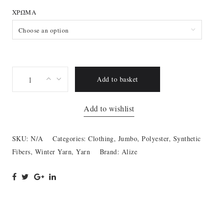
ΧΡΏΜΑ
Choose an option
Alize
Add to basket
Puffy
Color
Add to wishlist
quantity
SKU:
N/A
Categories:
Clothing
,
Jumbo
,
Polyester
,
Synthetic
Fibers
,
Winter Yarn
,
Yarn
Brand:
Alize