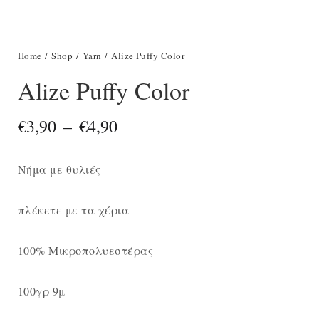
Home
/
Shop
/
Yarn
/ Alize Puffy Color
Alize Puffy Color
Price
€
3,90
–
€
4,90
range:
€3,90
Νήμα με θυλιές
through
πλέκετε με τα χέρια
€4,90
100% Μικροπολυεστέρας
100γρ 9μ