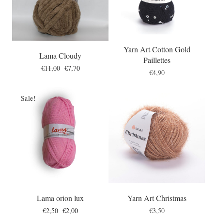
Yarn Art Cotton Gold
Lama Cloudy
Paillettes
Original
Current
€
11,00
€
7,70
€
4,90
price
price
was:
is:
€11,00.
€7,70.
Sale!
Lama orion lux
Yarn Art Christmas
Original
Current
€
2,50
€
2,00
€
3,50