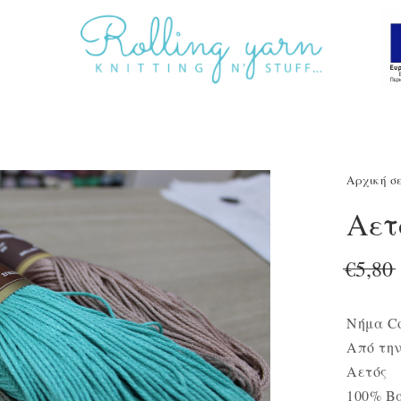
Αρχική σ
Sale!
Αετ
€
5,80
Νήμα Co
Από την
Αετός
100% Β