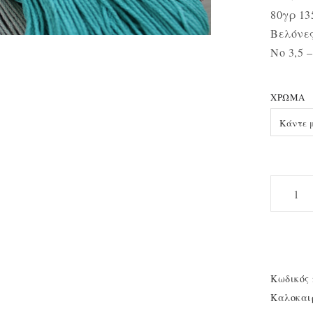
80γρ 13
Βελόνε
Νο 3,5 –
ΧΡΏΜΑ
Κάντε 
Αετός
Cotton
Cable
quantity
Κωδικός 
Καλοκαι