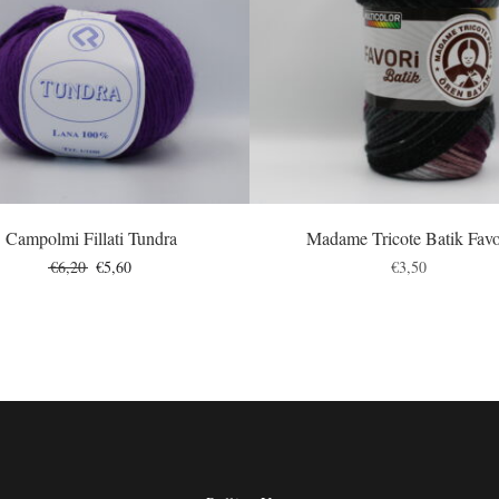
Campolmi Fillati Tundra
Madame Tricote Batik Favo
Original
Η
€
6,20
€
5,60
€
3,50
price
τρέχουσα
was:
τιμή
€6,20.
είναι:
€5,60.