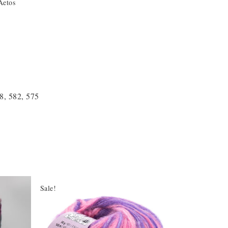
Aetos
8, 582, 575
Sale!