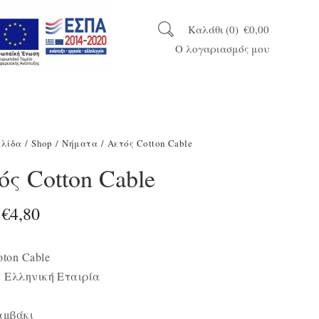
Καλάθι
0
€
0,00
Ο λογαριασμός μου
ελίδα
/
Shop
/
Νήματα
/ Αετός Cotton Cable
ός Cotton Cable
Original
Η
€
4,80
price
τρέχουσα
was:
τιμή
ton Cable
 Ελληνική Εταιρία
€5,80.
είναι:
€4,80.
αμβάκι