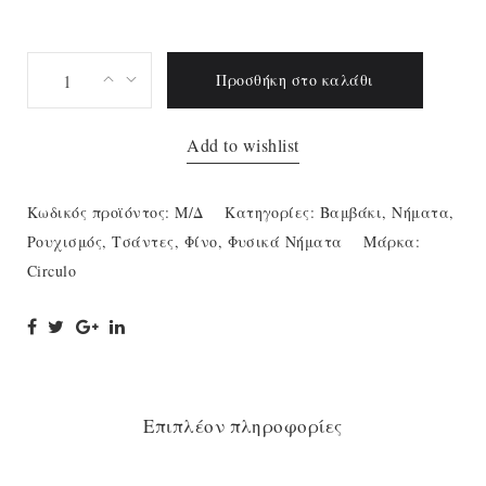
Circulo
Προσθήκη στο καλάθι
Barroco
quantity
Add to wishlist
Κωδικός προϊόντος:
Μ/Δ
Κατηγορίες:
Βαμβάκι
,
Νήματα
,
Ρουχισμός
,
Τσάντες
,
Φίνο
,
Φυσικά Νήματα
Μάρκα:
Circulo
Επιπλέον πληροφορίες